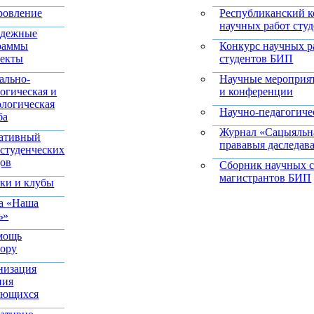
ровление
Республиканский к
научных работ сту
дежные
раммы
Конкурс научных р
оекты
студентов БИП
ально-
Научные мероприя
огическая и
и конференции
ологическая
Научно-педагогич
ба
Журнал «Сацыяльна
ативный
прававыя даследав
 студенческих
дов
Сборник научных с
магистрантов БИП
ки и клубы
та «Наша
ь»
мощь
тору
низация
ния
ающихся