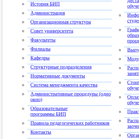
дист
История БИП
обуч
Администрация
Инфо
студ
Организационная структура
Граф
Совет университета
обра
Факультеты
проц
Филиалы
Выпу
Кафедры
Моду
Структурные подразделения
Расп
заня
Нормативные документы
Стои
Система менеджмента качества
обуч
Административные процедуры (одно
Оплат
окно)
обуч
Образовательные
Прак
программы БИП
Расп
Правила педагогических работников
заоч
Контакты
Орга