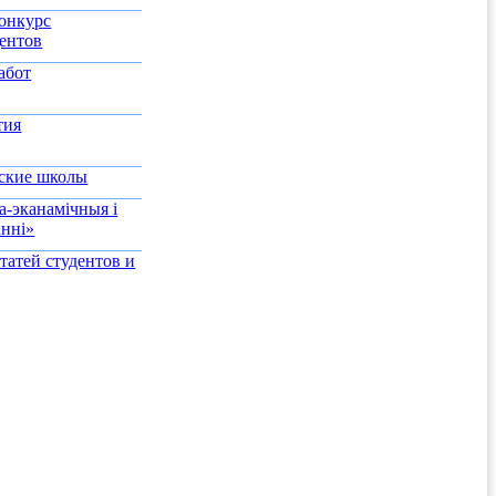
онкурс
дентов
абот
тия
еские школы
-эканамiчныя i
аннi»
татей студентов и