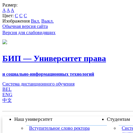
Размер:
A
A
A
Цвет:
C
C
C
Изображения
Вкл.
Выкл.
Обычная версия сайта
Версия для слабовидящих
БИП — Университет права
и социально-информационных технологий
Система дистанционного обучения
BEL
ENG
中文
Наш университет
Студентам
Вступительное слово ректора
Сист