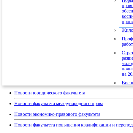
Норм
прав
обес
восп
проц
Жило
Проф
работ
Стра
разв
моло
поли
на 20
Восп
Новости юридического факультета
Новости факультета международного права
Новости экономико-правового факультета
Новости факультета повышения квалификации и перепод