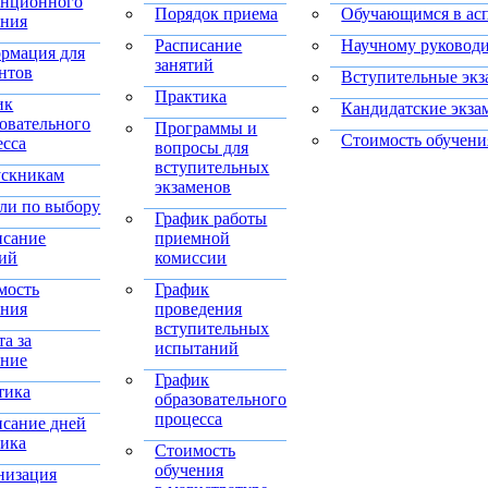
анционного
Порядок приема
Обучающимся в ас
ения
Расписание
Научному руковод
рмация для
занятий
ентов
Вступительные эк
Практика
ик
Кандидатские экза
зовательного
Программы и
Стоимость обучени
есса
вопросы для
вступительных
скникам
экзаменов
ли по выбору
График работы
исание
приемной
тий
комиссии
мость
График
ения
проведения
вступительных
а за
испытаний
ение
График
тика
образовательного
процесса
исание дней
ника
Стоимость
обучения
низация