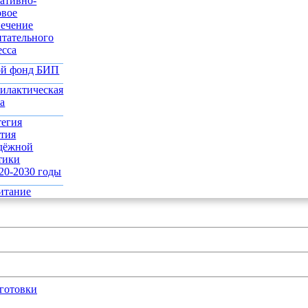
ативно-
овое
печение
итательного
есса
й фонд БИП
илактическая
а
тегия
ития
дёжной
тики
20-2030 годы
итание
готовки