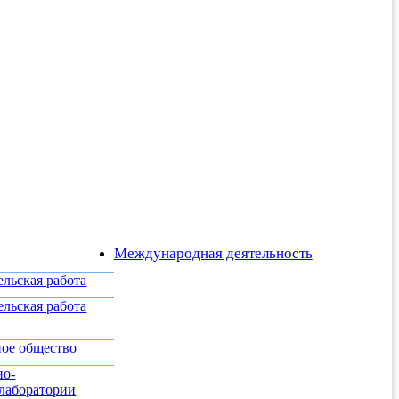
Международная деятельность
ельская работа
ельская работа
ное общество
но-
 лаборатории