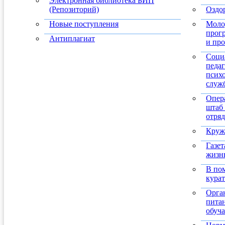
Электронная библиотека БИП
(Репозиторий)
Оздо
Новые поступления
Моло
прог
Антиплагиат
и пр
Соци
педаг
псих
служ
Опер
штаб
отря
Круж
Газе
жизн
В по
кура
Орга
пита
обуч