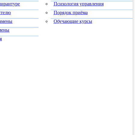
пирантуре
Психология управления
ителю
Порядок приёма
замены
Обучающие курсы
мены
я