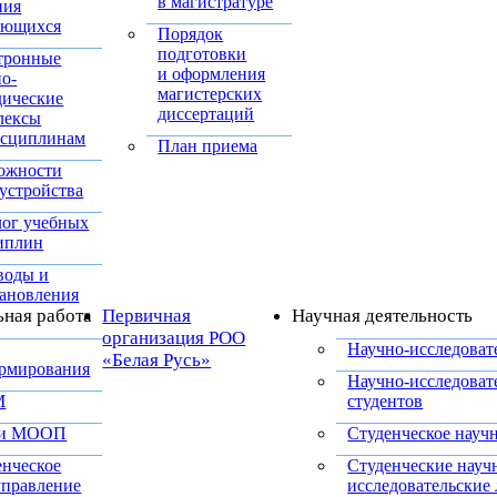
в магистратуре
ния
ающихся
Порядок
подготовки
тронные
и оформления
но-
магистерских
дические
диссертаций
лексы
исциплинам
План приема
ожности
устройства
лог учебных
иплин
воды и
тановления
ьная работа
Первичная
Научная деятельность
организация РОО
Научно-исследоват
«Белая Русь»
рмирования
Научно-исследоват
М
студентов
 и МООП
Студенческое науч
енческое
Студенческие науч
управление
исследовательские