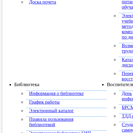
пита
Доска почета
обуч
Элек
учеб
мето
комп
по д
Возм
трудо
Ката
дисц
Пере
восс
Библиотека
Воспитател
Информация о библиотеке
День
инфо
График работы
БРС
Электронный каталог
ТДД
Правила пользования
библиотекой
Студ
само